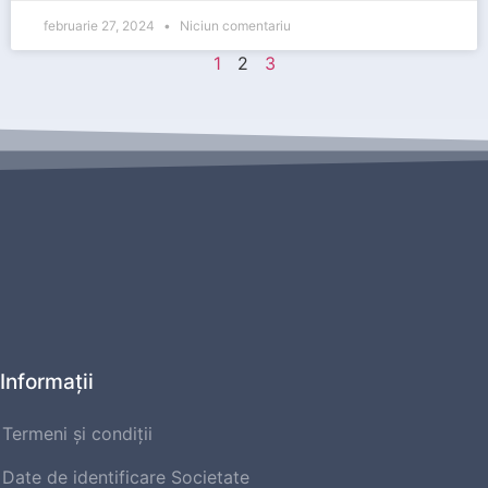
februarie 27, 2024
Niciun comentariu
1
2
3
Informaţii
Termeni și condiții
Date de identificare Societate