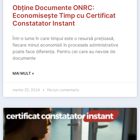
Obține Documente ONRC:
Economisește Timp cu Certificat
Constatator Instant
Într-o lume în care timpul este o resursă prețioasă,
fiecare minut economisit în procesele administrative
poate face diferența. Pentru cei care au nevoie de
documente
MAI MULT »
martie 25, 2024
Niciun comentariu