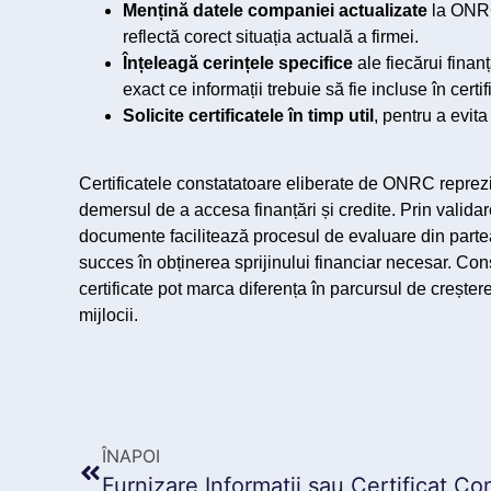
Mențină datele companiei actualizate
la ONRC 
reflectă corect situația actuală a firmei.
Înțeleagă cerințele specifice
ale fiecărui finan
exact ce informații trebuie să fie incluse în certif
Solicite certificatele în timp util
, pentru a evita
Certificatele constatatoare eliberate de ONRC reprezi
demersul de a accesa finanțări și credite. Prin valida
documente facilitează procesul de evaluare din partea i
succes în obținerea sprijinului financiar necesar. Conș
certificate pot marca diferența în parcursul de creștere
mijlocii.
ÎNAPOI