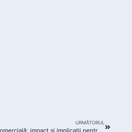
URMĂTORUL
Modificări în legislația comercială: impact și implicații pentru afaceri