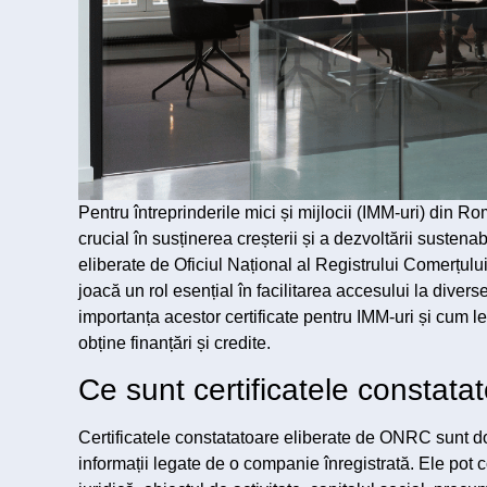
Pentru întreprinderile mici și mijlocii (IMM-uri) din Ro
crucial în susținerea creșterii și a dezvoltării sustena
eliberate de Oficiul Național al Registrului Comerțului
joacă un rol esențial în facilitarea accesului la diver
importanța acestor certificate pentru IMM-uri și cum l
obține finanțări și credite.
Ce sunt certificatele constata
Certificatele constatatoare eliberate de ONRC sunt 
informații legate de o companie înregistrată. Ele pot c