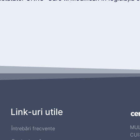
Link-uri utile
MUL
Întrebări frecvente
CUI