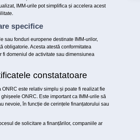
tualizat, IMM-urile pot simplifica și accelera acest
litate.
re specifice
 sau fonduri europene destinate IMM-urilor,
nță obligatorie. Acesta atestă conformitatea
 ar fi domeniul de activitate sau dimensiunea
tificatele constatatoare
a ONRC este relativ simplu și poate fi realizat fie
t la ghișeele ONRC. Este important ca IMM-urile să
 au nevoie, în funcție de cerințele finanțatorului sau
cesul de solicitare a finanțărilor, companiile ar