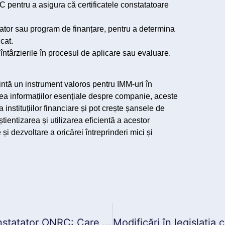
pentru a asigura că certificatele constatatoare
țator sau program de finanțare, pentru a determina
icat.
 întârzierile în procesul de aplicare sau evaluare.
ntă un instrument valoros pentru IMM-uri în
rea informațiilor esențiale despre companie, aceste
nstituțiilor financiare și pot crește șansele de
tientizarea și utilizarea eficientă a acestor
 și dezvoltare a oricărei întreprinderi mici și
Furnizare Informații sau Certificat Constatator ONRC: Care este diferența?