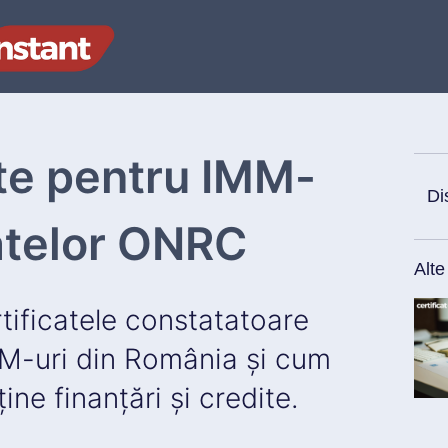
ite pentru IMM-
Di
catelor ONRC
Alte
ificatele constatatoare
M-uri din România și cum
ține finanțări și credite.