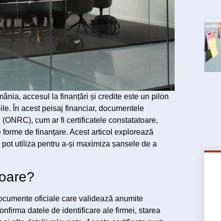
mânia, accesul la finanțări și credite este un pilon
bile. În acest peisaj financiar, documentele
 (ONRC), cum ar fi certificatele constatatoare,
se forme de finanțare. Acest articol explorează
e pot utiliza pentru a-și maximiza șansele de a
toare?
documente oficiale care validează anumite
onfirma datele de identificare ale firmei, starea