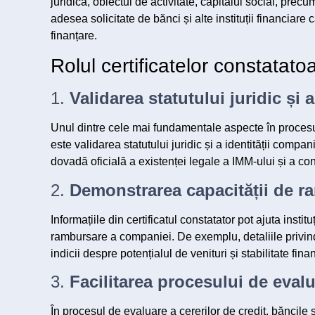
juridică, obiectul de activitate, capitalul social, precum
adesea solicitate de bănci și alte instituții financiare
finanțare.
Rolul certificatelor constatato
1.
Validarea statutului juridic și 
Unul dintre cele mai fundamentale aspecte în procesul 
este validarea statutului juridic și a identității compa
dovadă oficială a existenței legale a IMM-ului și a con
2.
Demonstrarea capacității de r
Informațiile din certificatul constatator pot ajuta insti
rambursare a companiei. De exemplu, detaliile privind o
indicii despre potențialul de venituri și stabilitate fina
3.
Facilitarea procesului de eval
În procesul de evaluare a cererilor de credit, băncile ș