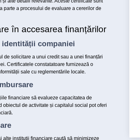
 și alte detalii relevante. Aceste certificate sunt
 ca parte a procesului de evaluare a cererilor de
are în accesarea finanțărilor
a identității companiei
de solicitare a unui credit sau a unei finanțări
niei. Certificatele constatatoare furnizează o
formității sale cu reglementările locale.
ambursare
tuțiile financiare să evalueze capacitatea de
biectul de activitate și capitalul social pot oferi
nciară.
uare
i alte instituții financiare caută să minimizeze