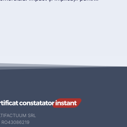
TIFACTUUM SRL
: RO43086219