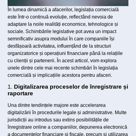
În lumea dinamică a afacerilor, legislația comercială
este într-o continuă evoluție, reflectând nevoia de
adaptare la noile realități economice, tehnologice și
sociale. Schimbările legislative pot avea un impact
semnificativ asupra modului în care companiile își
desfășoară activitatea, influențând de la structuri
organizatorice și operațiuni financiare până la relațiile
cu clienții și partenerii. În acest articol, vom explora
unele dintre cele mai recente schimbări în legislația
comercială și implicațiile acestora pentru afaceri.
1.
Digitalizarea proceselor de înregistrare și
raportare
Una dintre tendințele majore este accelerarea
digitalizării în procedurile legale și administrative. Multe
jurisdicții au introdus sau extins posibilitățile de
înregistrare online a companiilor, depunerea electronică
a documentelor financiare și fiscale, precum și utilizarea