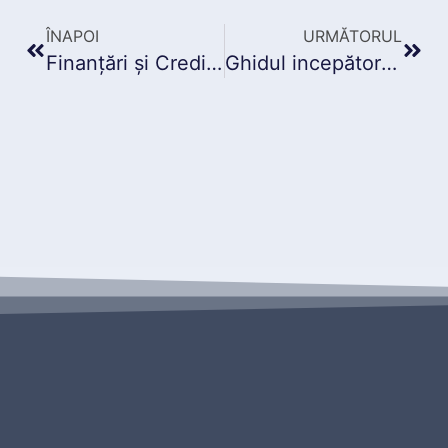
ÎNAPOI
URMĂTORUL
Finanțări și Credite pentru IMM-uri: Rolul certificatelor ONRC
Ghidul incepătorului pentru inregistrarea în Registrul Comerțului