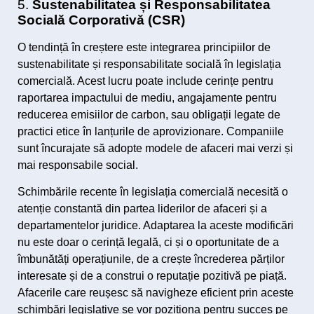
5.
Sustenabilitatea și Responsabilitatea
Socială Corporativă (CSR)
O tendință în creștere este integrarea principiilor de
sustenabilitate și responsabilitate socială în legislația
comercială. Acest lucru poate include cerințe pentru
raportarea impactului de mediu, angajamente pentru
reducerea emisiilor de carbon, sau obligații legate de
practici etice în lanțurile de aprovizionare. Companiile
sunt încurajate să adopte modele de afaceri mai verzi și
mai responsabile social.
Schimbările recente în legislația comercială necesită o
atenție constantă din partea liderilor de afaceri și a
departamentelor juridice. Adaptarea la aceste modificări
nu este doar o cerință legală, ci și o oportunitate de a
îmbunătăți operațiunile, de a crește încrederea părților
interesate și de a construi o reputație pozitivă pe piață.
Afacerile care reușesc să navigheze eficient prin aceste
schimbări legislative se vor poziționa pentru succes pe