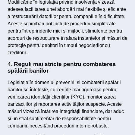
Modificările în legislația privind insolvența vizează
adesea facilitarea unei abordări mai flexibile și eficiente
a restructurării datoriilor pentru companiile în dificultate.
Aceste schimbări pot include proceduri simplificate
pentru întreprinderile mici și mijlocii, stimulente pentru
acorduri de restructurare în afara instanțelor și măsuri de
protecție pentru debitori în timpul negocierilor cu
creditorii.
4.
Reguli mai stricte pentru combaterea
spălării banilor
Legislația în domeniul prevenirii și combaterii spălării
banilor se întețește, cu cerințe mai riguroase pentru
verificarea identității clienților (KYC), monitorizarea
tranzacțiilor și raportarea activităților suspecte. Aceste
măsuri vizează întărirea integrității financiare, dar aduc
și un strat suplimentar de responsabilitate pentru
companii, necesitând proceduri interne robuste.