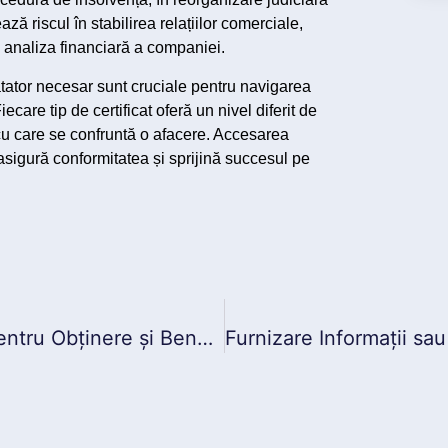
ză riscul în stabilirea relațiilor comerciale,
în analiza financiară a companiei.
tatator necesar sunt cruciale pentru navigarea
ecare tip de certificat oferă un nivel diferit de
ii cu care se confruntă o afacere. Accesarea
asigură conformitatea și sprijină succesul pe
Certificat Constatator: Ghid Practic pentru Obținere și Beneficii