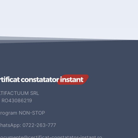
TIFACTUUM SRL
: RO43086219
rogram NON-STOP
hatsApp: 0722-263-777
ocumente@certificat-constatator-instant.ro