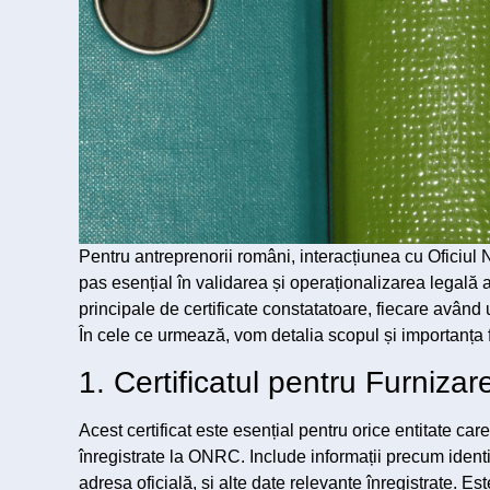
Pentru antreprenorii români, interacțiunea cu Oficiul
pas esențial în validarea și operaționalizarea legală a
principale de certificate constatatoare, fiecare având un
În cele ce urmează, vom detalia scopul și importanța fie
1. Certificatul pentru Furnizar
Acest certificat este esențial pentru orice entitate car
înregistrate la ONRC. Include informații precum identi
adresa oficială, și alte date relevante înregistrate. Est