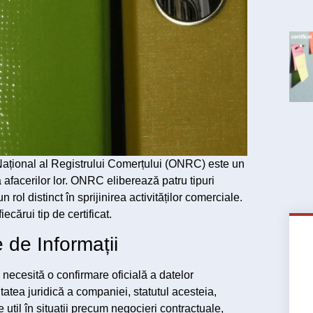
 Național al Registrului Comerțului (ONRC) este un
 afacerilor lor. ONRC eliberează patru tipuri
 rol distinct în sprijinirea activităților comerciale.
cărui tip de certificat.
e de Informații
e necesită o confirmare oficială a datelor
tatea juridică a companiei, statutul acesteia,
e util în situații precum negocieri contractuale,