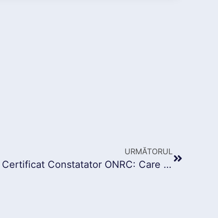
URMĂTORUL
Furnizare Informații sau Certificat Constatator ONRC: Care este diferența?