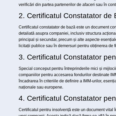
verificări din partea partenerilor de afaceri sau în con
2. Certificatul Constatator de
Certificatul constatator de bază este un document c
detaliată asupra companiei, inclusiv structura acționari
principal și secundar, precum și alte aspecte esențial
licitații publice sau în demersuri pentru obținerea de f
3. Certificatul Constatator pe
Special conceput pentru întreprinderile mici și mijlocii,
companiilor pentru accesarea fondurilor destinate IMM-
încadrarea în criteriile de definire a IMM-urilor, esen
naționale sau europene.
4. Certificatul Constatator pe
Certificatul pentru insolvență este un document vital 
unei companii. Acesta indică dacă firma se află în pr