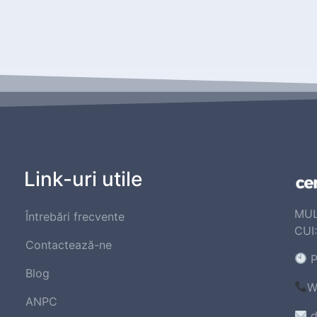
Link-uri utile
MUL
Întrebări frecvente
CUI
Contactează-ne
P
Blog
W
ANPC
d