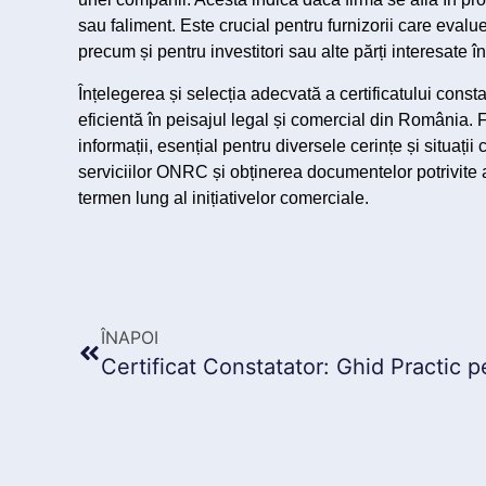
sau faliment. Este crucial pentru furnizorii care evaluea
precum și pentru investitori sau alte părți interesate 
Înțelegerea și selecția adecvată a certificatului cons
eficientă în peisajul legal și comercial din România. Fi
informații, esențial pentru diversele cerințe și situaț
serviciilor ONRC și obținerea documentelor potrivite 
termen lung al inițiativelor comerciale.
ÎNAPOI