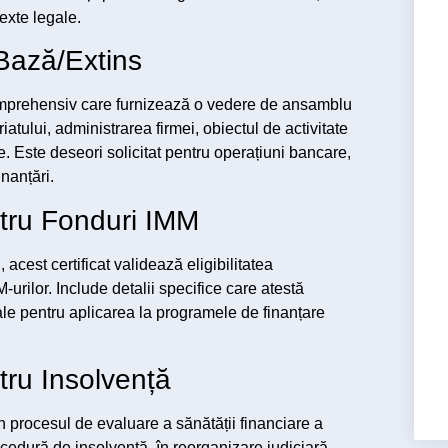
texte legale.
 Bază/Extins
omprehensiv care furnizează o vedere de ansamblu
atului, administrarea firmei, obiectul de activitate
e. Este deseori solicitat pentru operațiuni bancare,
inanțări.
ntru Fonduri IMM
 acest certificat validează eligibilitatea
urilor. Include detalii specifice care atestă
țiale pentru aplicarea la programele de finanțare
ntru Insolvență
în procesul de evaluare a sănătății financiare a
ocedură de insolvență, în reorganizare judiciară