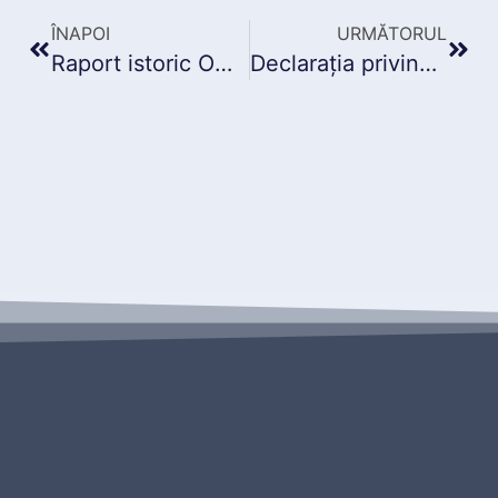
ÎNAPOI
URMĂTORUL
Raport istoric ONRC: când ai nevoie de el și ce informații conține despre o firmă
Declarația privind beneficiarii reali în 2025: obligații, termene și sancțiuni pentru firme