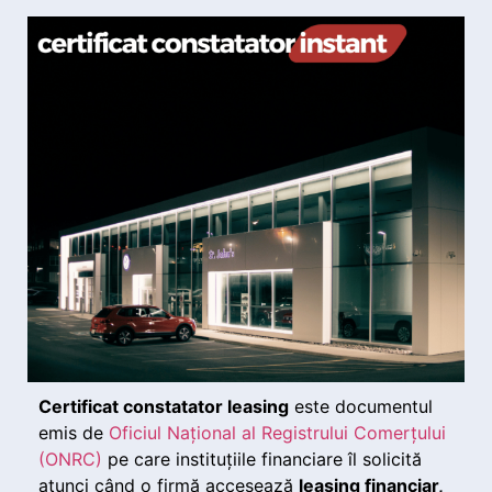
Certificat constatator leasing
este documentul
emis de
Oficiul Național al Registrului Comerțului
(ONRC)
pe care instituțiile financiare îl solicită
atunci când o firmă accesează
leasing financiar,